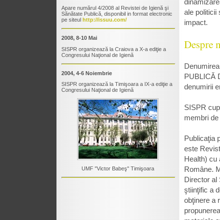
dinamizarea
Apare numărul 4/2008 al Revistei de Igienă şi
ale politici
Sănătate Publică, disponibil in format electronic
pe siteul
http://issuu.com/
impact.
2008, 8-10 Mai
Despre n
SISPR organizează la Craiova a X-a ediţie a
Congresului Naţional de Igienă
Denumirea
2004, 4-6 Noiembrie
PUBLICĂ DI
SISPR organizează la Timişoara a IX-a ediţie a
denumirii e
Congresului Naţional de Igienă
SISPR cupri
membri de 
Publicaţia 
este Revist
Health) cu a
Române. Mem
UMF "Victor Babeş" Timişoara
Director al
ştiinţific 
obţinere a 
propunerea 