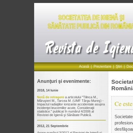
Acas
ă
|
Prezentare
|
Ştiri
|
Doc
Anunţuri şi evenimente:
Societat
Români
2018, 14 Iunie
Notă de retragere
a articolului "Tilinca M.,
Măruşteri M., Tarcea M. (UMF Târgu Mureş) -
Ce est
Impactul radiaţiilor ionizante accidentale asupra
incidenţei leucemiilor acute. Consideraţii
statistice." publicat în numărul 4/2006 al
Revistei de Igienă şi Sănătate Publică.
Societate
profesiona
2012, 21 Septembrie
desfăşoar
Apare numărul 3/2012 al Revistei de Igienă şi