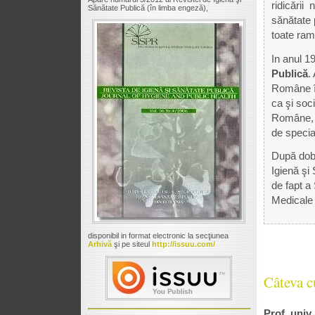
ridicării 
Sănătate Publică (în limba engeză),
sănătate p
toate ramu
In anul 19
Publică
.
Române în
ca şi soci
Române, î
de special
După dobâ
Igienă şi
de fapt a 
Medicale
disponibil in format electronic la secţiunea
Arhivă
şi pe siteul
http://issuu.com/
Câteva c
Prof. univ.