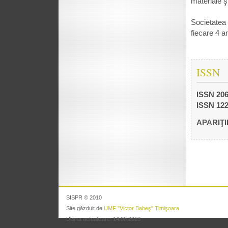
materiale ş
Societatea
fiecare 4 a
ISSN
ISSN 206
ISSN 122
APARIŢI
SISPR © 2010
Site g
ăzduit de
UMF
"Victor Babe
ş
"
Timi
şoara
Ultima actualizare:
14.06.2018