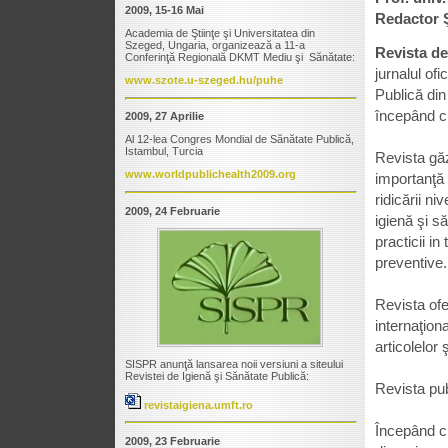
2009, 15-16 Mai
Redactor Ş
Academia de Ştiinţe şi Universitatea din
Szeged, Ungaria, organizează a 11-a
Revista de
Conferinţă Regională DKMT Mediu şi Sănătate:
jurnalul ofi
www.szote.u-szeged.hu/puhe
Publică din
începând c
2009, 27 Aprilie
Al 12-lea Congres Mondial de Sănătate Publică,
Istambul, Turcia
Revista găzd
www.worldpublichealth2009.org
importanţă
ridicării ni
2009, 24 Februarie
igienă şi să
practicii in
preventive.
Revista ofe
internaţion
articolelor ş
SISPR anunţă lansarea noii versiuni a siteului
Revistei de Igienă şi Sănătate Publică:
Revista publ
revistaigiena.umft.ro
Începând cu
2009, 23 Februarie